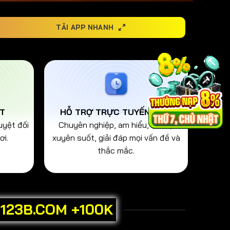
TẢI APP NHANH
T
HỖ TRỢ TRỰC TUYẾN 24/7
uyệt đối
Chuyên nghiệp, am hiểu, hỗ trợ
ơi.
xuyên suốt, giải đáp mọi vấn đề và
thắc mắc.
 123B.COM +100K