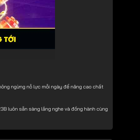
hông ngừng nỗ lực mỗi ngày để nâng cao chất
123B luôn sẵn sàng lắng nghe và đồng hành cùng