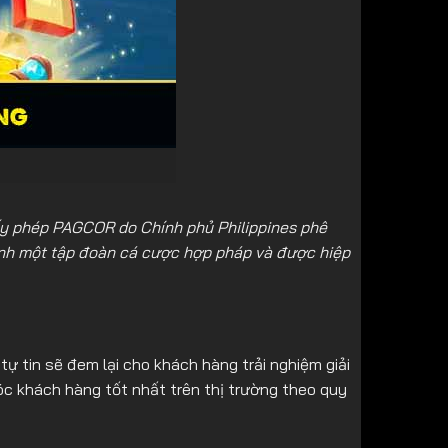
ấy phép PAGCOR do Chính phủ Philippines phê
hành một tập đoàn cá cược hợp pháp và được hiệp
tự tin sẽ đem lại cho khách hàng trải nghiệm giải
óc khách hàng tốt nhất trên thị trường theo quy