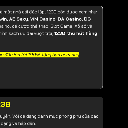
à một nhà cái độc lập, 123B còn được xem như
win
,
AE Sexy
,
WM Casino
,
DA Casino
,
DG
asino, cá cược thể thao, Slot Game, Xổ số và
ính sách ưu đãi vượt trội,
123B thu hút hàng
nạp đầu lên tới 100% tặng bạn hôm nay
23B
c tuyến. Với da dạng danh mục phong phú của các
a dạng và hấp dẫn.