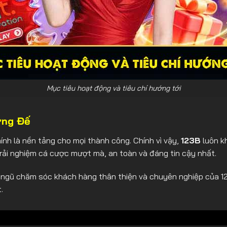
Mục tiêu hoạt động và tiêu chí hướng tới
ợng Đế
ính là nền tảng cho mọi thành công. Chính vì vậy,
123B
luôn k
rải nghiệm cá cược mượt mà, an toàn và đáng tin cậy nhất.
ội ngũ chăm sóc khách hàng thân thiện và chuyên nghiệp của 
.