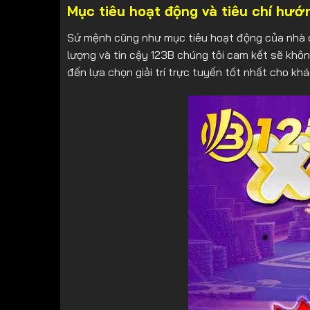
Mục tiêu hoạt động và tiêu chí hướ
Sứ mệnh cũng như mục tiêu hoạt động của nhà cá
lượng và tin cậy 123B chúng tôi cam kết sẽ khô
đến lựa chọn giải trí trực tuyến tốt nhất cho k