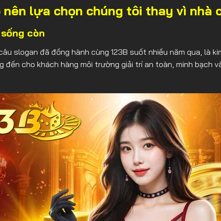
 nên lựa chọn chúng tôi thay vì nhà 
 sống còn
 câu slogan đã đồng hành cùng 123B suốt nhiều năm qua, là ki
 đến cho khách hàng môi trường giải trí an toàn, minh bạch và