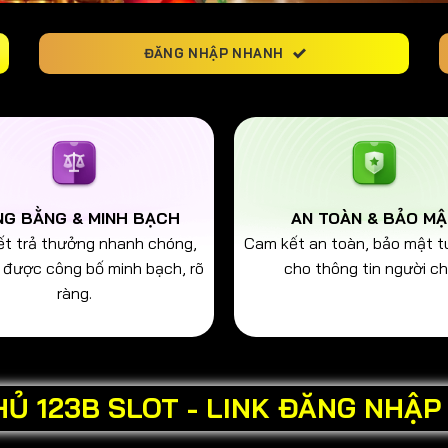
ĐĂNG NHẬP NHANH
G BẰNG & MINH BẠCH
AN TOÀN & BẢO MẬ
t trả thưởng nhanh chóng,
Cam kết an toàn, bảo mật t
 được công bố minh bạch, rõ
cho thông tin người ch
ràng.
HỦ 123B SLOT - LINK ĐĂNG NHẬP