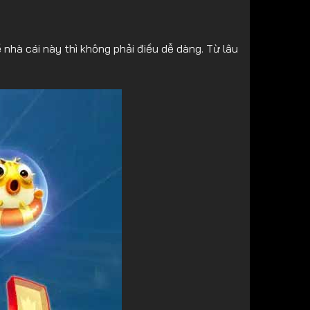
ề nhà cái này thì không phải điều dễ dàng. Từ lâu