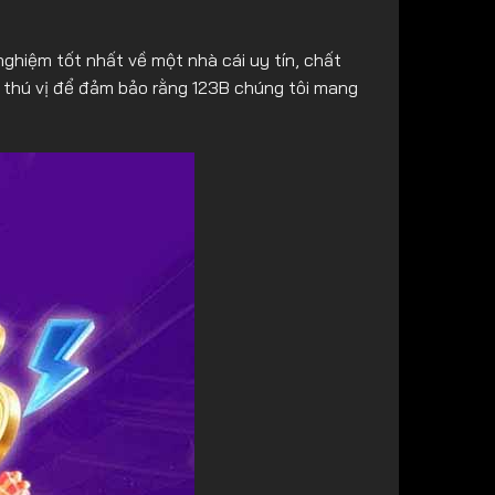
hiệm tốt nhất về một nhà cái uy tín, chất
 thú vị để đảm bảo rằng 123B chúng tôi mang