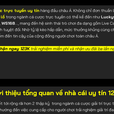
 trực tuyến uy tín
hàng đầu châu Á. Không chỉ đơn thuần l
 lồ
trong ngành cá cược trực tuyến có thể kể đến như
Lucky
,
WS168
…, mang đến hệ sinh thái trò chơi đa dạng gồm Live C
h tuyệt đối. Nhờ tỷ lệ kèo hấp dẫn, mức thưởng khủng cùng ch
ểm đến tin cậy của cộng đồng người chơi toàn châu Á.
hận ngay 123K
trải nghiệm miễn phí và nhận ưu đãi ba lần 
ới thiệu tổng quan về nhà cái uy tín 1
t tới rộng rãi hơn 2 thập kỷ trong ngành cá cược giải trí trự
hướng đến việc cung cấp cho người chơi trải nghiệm giải trí đ